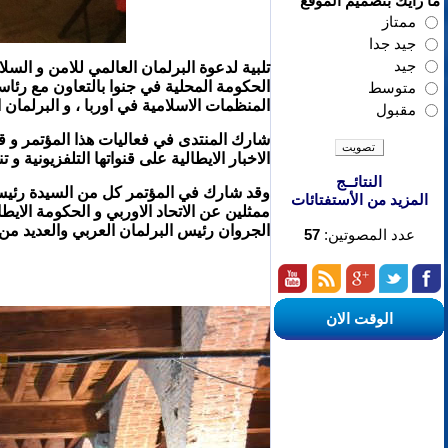
ما رأيك بتصميم الموقع
ممتاز
جيد جدا
جيد
الحكومة المحلية في جنوا بالتعاون مع رئاسة ا
متوسط
المنظمات الاسلامية في اوربا ، و البرلمان ا
مقبول
شارك المنتدى في فعاليات هذا المؤتمر و قد
الاخبار الايطالية على قنواتها التلفزيونية و ت
النتائــج
وقد شارك في المؤتمر كل من السيدة رئيسة 
المزيد من الأستفتائات
ممثلين عن الاتحاد الاوربي و الحكومة الاي
الجروان
رئيس البرلمان العربي
والعديد من 
عدد المصوتين:
57
الوقت الان