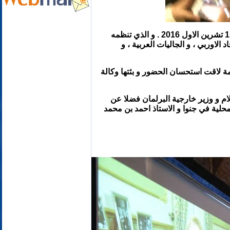
تلبية لدعوة البرلمان العالمي للامن و السلام لحضور مؤتمر (السلام و الاخوة بين الاديان) في جنوا في ايطاليا في 15 تشرين الاول 2016 . و الذي تنظمه
 الاوربي ، و الجاليات العربية ، و
مة لاقت استحسان الحضور و بثتها وكالة
م و وزير خارجية البرلمان فضلا عن
حلية في جنوا و الاستاذ احمد بن محمد