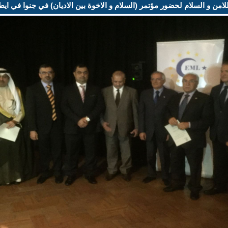
 و السلام لحضور مؤتمر (السلام و الاخوة بين الاديان) في جنوا في ايطاليا في 15 تشرين ا