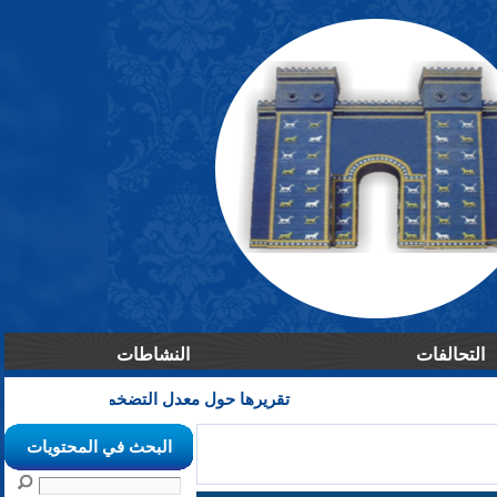
التحالفات
النشاطات
اصدرت منظمة التعاون الاقتصادي و التنمية OECD تقريرها حول معدل التضخم العالمي
كتاب شكر و تقدير م
البحث في المحتويات