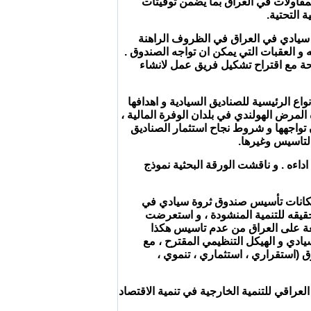
لمقاولات في العراق بما يضمن توقيتات
التحتية.
ق سيادي في العراق في الظروف الراهنة
و العقبات التي يمكن ان تواجه الصندوق .
رحة مع اقتراح تشكيل فريق عمل لانشاء
ع الرئيسية للصناديق السيادية و اهدافها
لمرض الهولندي في بلدان الوفرة المالية ،
ن تواجهها و شروط نجاح استثمار الصناديق
التاسيس وغيرها.
داءه . و ناقشت الورقة البحثية نموذج
 إمكانات تأسيس صندوق ثروة سيادي في
قيقه للتنمية المنشودة ، و استعرضت
ئعة على العراق من عدم تاسيس هكذا
ادي و الهيكل التنظيمي المقترح ، مع
(استقراري ، استثماري ، تنموي ،
العراقي للتنمية الخارجية في تنمية الاقتصاد