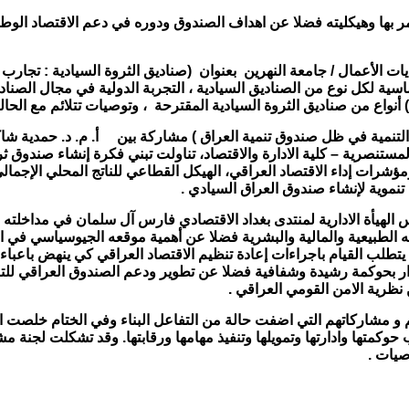
مر بها وهيكليته فضلا عن اهداف الصندوق ودوره في دعم الاقتصاد الو
ديات الأعمال / جامعة النهرين بعنوان (صناديق الثروة السيادية : تجارب 
لاساسية لكل نوع من الصناديق السيادية ، التجربة الدولية في مجال ال
 التنمية في ظل صندوق تنمية العراق ) مشاركة بين أ. م. د. حمدية شاك
المستنصرية – كلية الادارة والاقتصاد، تناولت تبني فكرة إنشاء صندوق ث
ات إداء الاقتصاد العراقي، الهيكل القطاعي للناتج المحلي الإجمالي
تنموية لإنشاء صندوق العراق السيادي .
الهيأة الادارية لمنتدى بغداد الاقتصادي فارس آل سلمان في مداخلته
اته الطبيعية والمالية والبشرية فضلا عن أهمية موقعه الجيوسياسي في
 يتطلب القيام باجراءات إعادة تنظيم الاقتصاد العراقي كي ينهض باعباء 
ار بحوكمة رشيدة وشفافية فضلا عن تطوير ودعم الصندوق العراقي للتنمي
نظرية الامن القومي العراقي .
 و مشاركاتهم التي اضفت حالة من التفاعل البناء وفي الختام خلصت 
ب حوكمتها وادارتها وتمويلها وتنفيذ مهامها ورقابتها. وقد تشكلت لجنة 
صيات .