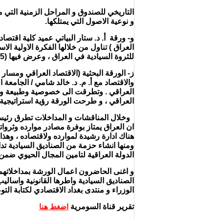
التاريخي للصندوق و المراحل الزمنية التي 
و نوعية الاصول التي يمتلكها.
و- ورقة أ. د. ستار البياتي عميد كلية اقتصا
العراق ) تناول من خلالها الفكرة الاولية ا
للثروة السيادية في العراق ، وعرض فيها (5) أنواع من صناديق الثروة السيادية المقترحة ، وتوصيات تتلائم مع الحالة العراقية .
ز- الورقة البحثية (الاقتصاد العراقي ومسار
والاقتصاد مع أ. م. د. خالد شامي / الجامعة 
العراقي . وتطرقت الى خصوصية وطبيعة ومؤشر
العراقي ، و طرحت الورقة رؤية استراتيجية 
وخلال المناقشات و المداخلات تطرق رئيس 
ان العراق يمتاز بوفرة مصادر موارده وثرو
هناك ادارة رشيدة لموارده ولاقتصاده ، وهذا
ومنها انشاء حزمة من الصناديق السيادية تد
الدولة العراقية لتامين المجال الحيوي ضمن 
و اغنى الحاضرون اعمال الورشة بمداخلاتهم
الصناديق السيادية واطرها القانونية واسالي
الوزراء و منتدى بغداد الاقتصادي لكتابة التو
تقرير قناة السومرية
اضغط هنا