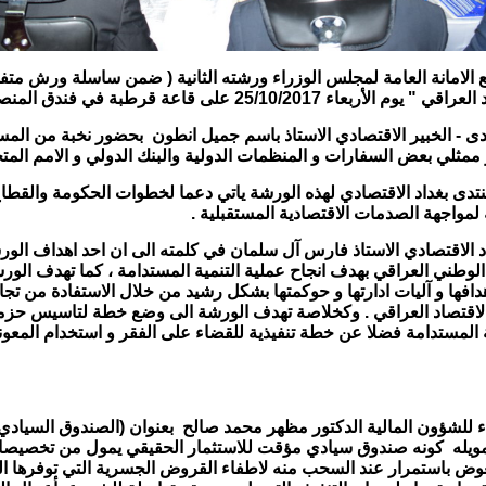
الامانة العامة لمجلس الوزراء ورشته الثانية ( ضمن ساسلة ورش متف
25/10/ على قاعة قرطبة في فندق المنصور.
نتدى - الخبير الاقتصادي الاستاذ باسم جميل انطون بحضور نخبة من الم
ن و ممثلي بعض السفارات و المنظمات الدولية والبنك الدولي و الامم المتح
منتدى بغداد الاقتصادي لهذه الورشة ياتي دعما لخطوات الحكومة والقط
 لمواجهة الصدمات الاقتصادية المستقبلية .
غداد الاقتصادي الاستاذ فارس آل سلمان في كلمته الى ان احد اهداف ال
 الوطني العراقي بهدف انجاح عملية التنمية المستدامة ، كما تهدف الو
دافها و آليات ادارتها و حوكمتها بشكل رشيد من خلال الاستفادة من ت
اقتصاد العراقي .
وكخلاصة تهدف الورشة الى وضع خطة لتاسيس حزمة 
ية المستدامة فضلا عن خطة تنفيذية للقضاء على الفقر و استخدام المعو
لعمل:
ء للشؤون المالية الدكتور مظهر محمد صالح بعنوان (الصندوق السيادي 
ويله كونه صندوق سيادي مؤقت للاستثمار الحقيقي يمول من تخصيصات م
د ويعوض باستمرار عند السحب منه لاطفاء القروض الجسرية التي توفرها ا