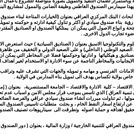
ة وباستمرار لضمان التنفيذ والتمويل بصورة متواصلة للشروع بأعمال ا
بهذا سيمارس الصندوق الغاطس وظيفة الضامن والممول لمشاريع البنية 
حاث / البنك المركزي العراقي بعنوان (الخيارات المتاحة لبناء صندو
بناء صندوق سيادي او اكثر و تناول كيفية ادارته و حوكمته و تمويله 
حة و انواع الاصول التي يمكن ان يمتلكها الصندوق او الصناديق المقت
وء تجارب الدول الاخرى. .
وم والتكنولوجيا الاسبق بعنوان
(
الصناديق السيادية
) حيث استعرض الانوا
الصعيد الوطني ( الداخلي) و على الصعيد الدولي و التخفيف من ظاهرة ا
صناديق و هيكلياتها و ادارتها وحوكمتها فضلا عن المخاطر التي يمكن ا
 الايجابيات والمخاطر الناجمة عن سوء الادارة او الاستخدام لغير اهداف 
الامانات الفرنسي و مهامه و تمويله والجهات التي تشرف عليه وتراقب ا
ص بولاية تكساس يهدف الى تمويل بناء المدارس في الولاية .
الاقتصاد – كلية الادارة والاقتصاد – الجامعة المستنصرية، بعنوان (
ق تنمية العراق ) الذي تاسس بموجب قرار مجلس الامن و اسباب عدم تح
اصولها ، ثم تناولت مبررات انشاء صندوق سيادي عراقي والفرصة الضا
عن ارتفاع اسعار النفط الخام ، و بحثت متطلبات تاسيس الصندوق السي
حقيق اهدافه و حماية اصوله وتطرقت الى سيناريوهات تصنيف الصندوق 
دوق العراقي للتنمية الخارجية / وزارة المالية ، بعنوان ( دور الصندوق 