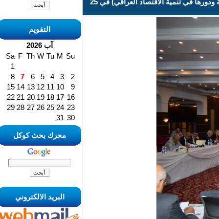
نظم منتدى بغداد الاقتصادي بالمشاركة مع الامانة العامة لمجلس الوزراء ورشته الثانية تحت عنوان (الصناديق السيادية ودورها في تنمية الاقتصاد العراقي) في 25
التقويم
آب 2026
Sa
F
Th
W
Tu
M
Su
1
8
7
6
5
4
3
2
15
14
13
12
11
10
9
22
21
20
19
18
17
16
29
28
27
26
25
24
23
31
30
محرك بحث كوكل
البريد الالكتروني