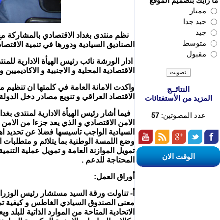
ما رأيك بتصميم الموقع
ممتاز
جيد جدا
جيد
نظم منتدى بغداد الاقتصادي بالمشاركة مع 
متوسط
الصناديق السيادية ودورها في تنمية الاقتصاد العراقي " يوم الأربعاء 2017
مقبول
ادار الورشة نائب رئيس الهيأة الادارية للم
الاقتصادية المحلية و الاجنبية و الاكاديميي
واكدت الامانة العامة في كلمتها ان تنظيم 
النتائــج
الاقتصاد العراقي و تنويع مصادر دخل الدولة
المزيد من الأستفتائات
فيما أشار رئيس الهيأة الادارية لمنتدى ب
عدد المصوتين:
57
الامن الاقتصادي و الذي يعد جزءا من الامن
السيادية الواجب تاسيسها فضلا عن تحديد اه
وضع اللمسة الوطنية بما يتلائم و متطلبات ال
تمويل الموازنة العامة و تمويل عملية التنم
الوقت الان
المحتاجة للدعم .
أوراق ا
أ- تناولت ورقة السيد مستشار رئيس الوزرا
معنى الصندوق السيادي الغاطس و كيفية تم
الاتحادية المتاحة من الموارد الذاتية للبل