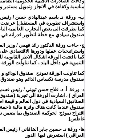
وكالات الصادرات الاجنبية الحكومية الضامن
مناسبة وكفاءة في الانجاز وتمويل مستمر و
ب- ورقة د. باسم عبدالهادي حسن / رئيس اب
واستشراف تطويره في المستقبل) عرضت رؤية 
كما تطرقت الى بعض التجارب العالمية الناج
صندوق سيادي مع خطة لتطوير قدراته في ض
ج- جاءت ورقة الدكتور رائد فهمي / وزير العل
واستراتيجيات عملها ودورها الاقتصادي على 
كما نافشت الورقة اشكال الاطر القانونية لل
التنموية في داخل البلد ، كما تناولت الورقة
كما تناولت الورقة نموذج صندوق الودائع و 
صندوق مدرسة تكساس الدائم وهو صندوق خا
د- ورقة أ. د. فلاح حسن ثويني / رئيس قسم 
العراق ) ، اشارت الورقة الى تجربة (صندو
الصناديق السيادية في دول العالم و قيمة 
صندوق عندما كانت هناك وفرة مالية ناجمة 
اقتراح نموذج لحوكمة الصندوق بما يضمن ت
غاطس).
ها- ورقة د. حسين جابر الخاقاني / رئيس الصن
العراقي ) استعرض فيها الدور